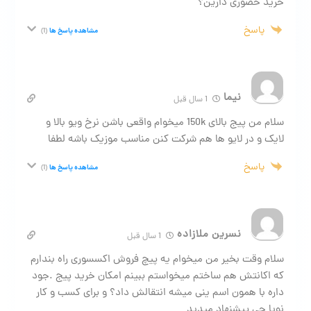
خرید حضوری دارین؟
پاسخ
مشاهده پاسخ ها
(1)
نیما
1 سال قبل
سلام من پیج بالای 150k میخوام واقعی باشن نرخ ویو بالا و
لایک و در لایو ها هم شرکت کنن مناسب موزیک باشه لطفا
پاسخ
مشاهده پاسخ ها
(1)
نسرین ملازاده
1 سال قبل
سلام وقت بخیر من میخوام یه پیچ فروش اکسسوری راه بندارم
که اکانتش هم ساختم میخواستم ببینم امکان خرید پیج .جود
داره با همون اسم ینی میشه انتقالش داد؟ و برای کسب و کار
نوپا چی پیشنهاد میدید