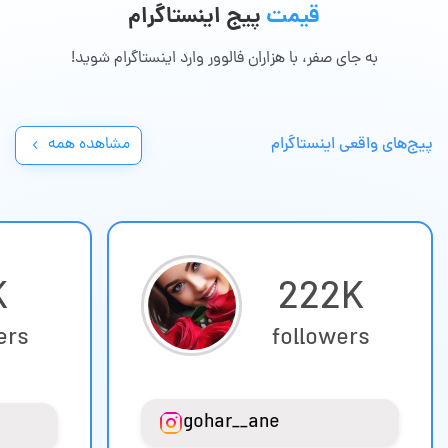
قیمت
پیج اینستاگرام
به جای صفر، با هزاران فالوور وارد اینستاگرام شوید!
مشاهده همه
پیج‌های واقعی اینستاگرام
K
222K
ers
followers
gohar__ane