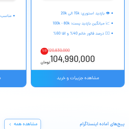
👁 بازدید استوری: 15k الی 20k
مناسب 
📈 میانگین بازدید پست: 100k - 80k
🙎‍♀️ درصد فالور خانم 40% و آقا 60%
120,830,000
%
13
104,990,000
تومان
مشاهده جزییات و خرید
م
مشاهده همه
پیج‌های آماده اینستاگرام