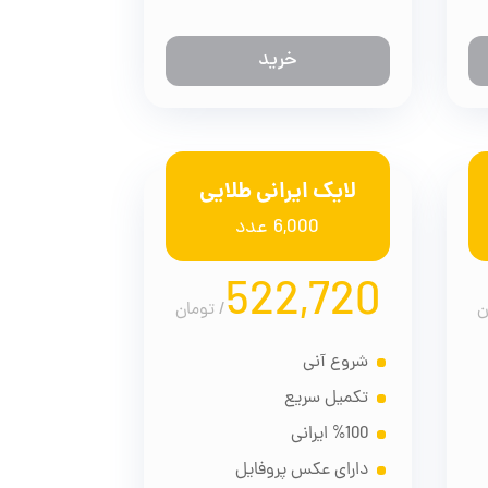
خرید
لایک ایرانی طلایی
6,000 عدد
522,720
ن
/
تومان
شروع آنی
تکمیل سریع
%100 ایرانی
دارای عکس پروفایل