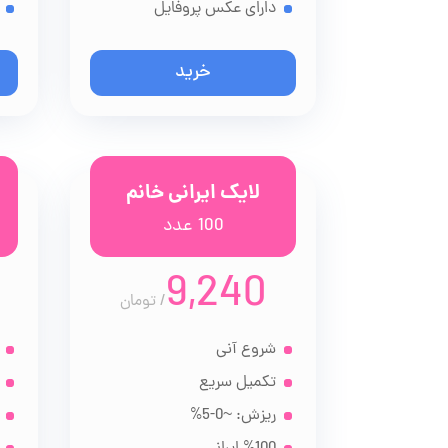
دارای عکس پروفایل
خرید
لایک ایرانی خانم
100 عدد
9,240
/
تومان
شروع آنی
تکمیل سریع
ریزش: ~0-5%