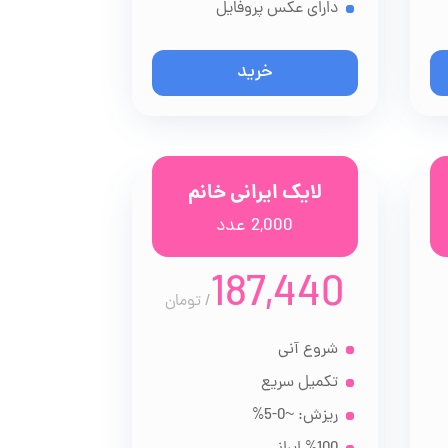
دارای عکس پروفایل
خرید
لایک ایرانی خانم
2,000 عدد
187,440
/
تومان
شروع آنی
تکمیل سریع
ریزش: ~0-5%