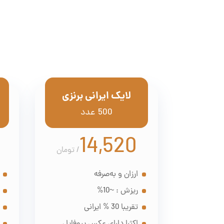
لایک ایرانی برنزی
500 عدد
14,520
/
تومان
ارزان و به‌صرفه
ریزش : ~10%
تقریبا 30 % ایرانی