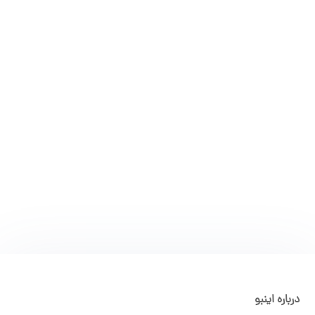
اینستاگرام برای جلوگیری از کلاهبرداری، سوءاستفاده از پیج
دیگران و انتشار اطلاعات اشتباه قوانین سفت و سختی دارد که
یکی از آنها، محدودیت...
درباره اینبو