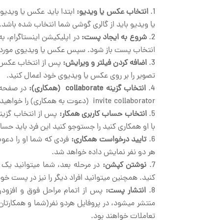
انتخاب عکس یا ویدیو:
ابتدا باید عکس یا ویدیوی
یا ویدیو باید از گالری گوشی شما انتخاب شده باشد.
شروع به ایجاد پست:
در اپلیکیشن اینستاگرام، به
انتخاب پست باز شود. سپس عکس یا ویدیوی مورد نظر
اضافه کردن فیلتر و ویرایش:
پس از انتخاب عکس یا
تصویر را بر روی عکس یا ویدیوی خود اعمال کنید.
انتخاب گزینه collaborate (همکاری):
در صفحه ا
invite collaborator (دعوت به همکاری) را خواهید دید؛ این گزینه را انتخاب کنید.
انتخاب حساب کاربری همکار:
با او همکاری کنید را جستوجو کنید این فرد باید حساب
تایید درخواست همکاری:
فردی که شما او را دعوت 
هر دو نفر نمایش داده­ خواهد ­­­شد.
نوشتن کپشن:
در مرحله­ بعد، شما می­توانید ی
کنید. همچنین می­توانید افراد دیگر را نیز در پست خو
انتشار پست:
پس از اتمام مراحل فوق و افزود
منتشر می­شود، در پروفایل هردو نفر(شما و همکارتان
تعاملات خواهند بود.