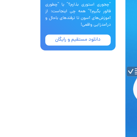
“چجوری استوری بذارم؟” یا “چطوری
فالور بگیرم؟” همه چی اینجاست: از
آموزش‌های آسون تا ترفندهای باحال و
درآمدزایی واقعی!
دانلود مستقیم و رایگان