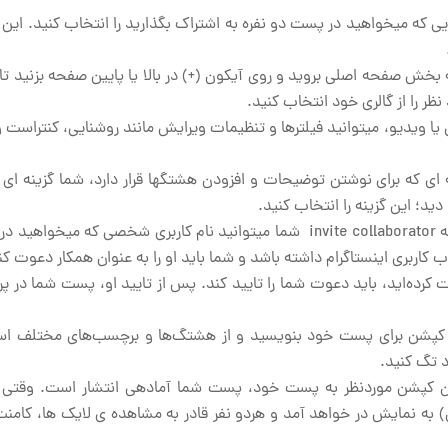
ی که می­خواهید در پست دو نفره به اشتراک بگذارید را انتخاب کنید. ای
 بخش صفحه اصلی بروید و روی آیکون (+) در بالا یا پایین صفحه بزنید تا 
 را از گالری خود انتخاب کنید.
 ویدیو، می­توانید فیلترها و تنظیمات ویرایش مانند روشنایی، کنتراست 
ی که برای نوشتن توضیحات و افزودن هشتگ­ها قرار دارد، شما گزینه ای ب
پس از انتخاب گزینه invite collaborator شما می­توانید نام کاربری شخصی که می­خواه
 کاربری اینستاگرام داشته باشد و شما باید او را به عنوان همکار دعوت کن
کرده‌­اید، باید دعوت شما را تایید کند. پس از تایید او، پست شما در پر
ک کپشن برای پست خود بنویسید و از هشتگ‌­ها و برچسب‌­های مختلف اس
د تگ کنید.
ن کپشن موردنظر به پست خود، پست شما آماده­ی انتشار است. وقتی
) به نمایش در خواهد آمد و هردو نفر قادر به مشاهده ی لایک ها، کامنت 