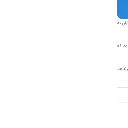
یگران به
ود که
ندها،