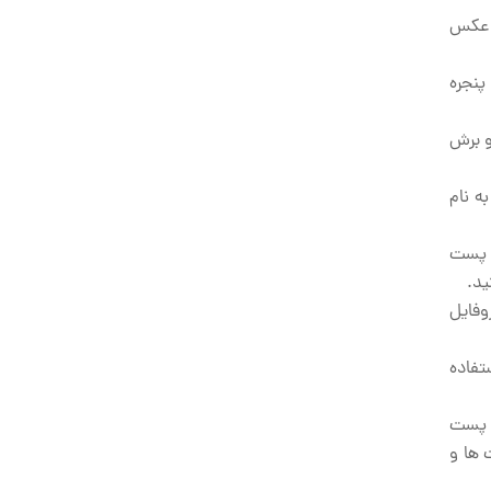
ن عکس
پنجره
و برش
ه نام
ید در پست
ید.
وفایل
تفاده
 پست
­ها و