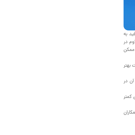
ید به
وم در
 ممکن
 بهتر
ن در
 کمتر
کاران