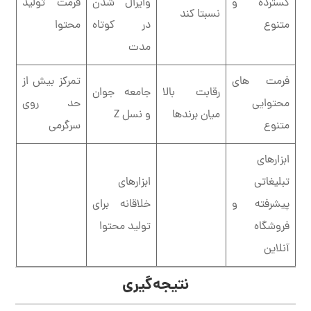
گسترده و
وایرال شدن
فرمت تولید
نسبتا کند
متنوع
در کوتاه
محتوا
مدت
فرمت های
تمرکز بیش از
رقابت بالا
جامعه جوان
محتوایی
حد روی
میان برندها
و نسل Z
متنوع
سرگرمی
ابزارهای
تبلیغاتی
ابزارهای
پیشرفته و
خلاقانه برای
فروشگاه
تولید محتوا
آنلاین
نتیجه‌گیری