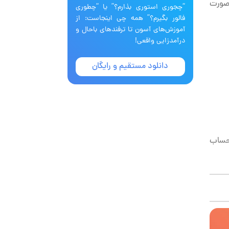
 صورت
“چجوری استوری بذارم؟” یا “چطوری
فالور بگیرم؟” همه چی اینجاست: از
آموزش‌های آسون تا ترفندهای باحال و
درآمدزایی واقعی!
دانلود مستقیم و رایگان
 حساب