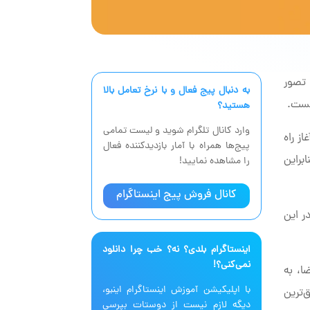
 تصور
به دنبال پیج فعال‌ و با نرخ تعامل بالا
یست.
هستید؟
وارد کانال تلگرام شوید و لیست تمامی
ز راه
پیج‌ها همراه با آمار بازدیدکننده فعال
براین
را مشاهده نمایید!
کانال فروش پیج اینستاگرام
ر این
اینستاگرام بلدی؟ نه؟ خب چرا دانلود
نمی‌کنی؟!
ا، به
با اپلیکیشن آموزش اینستاگرام اینبو،
‌ترین
دیگه لازم نیست از دوستات بپرسی