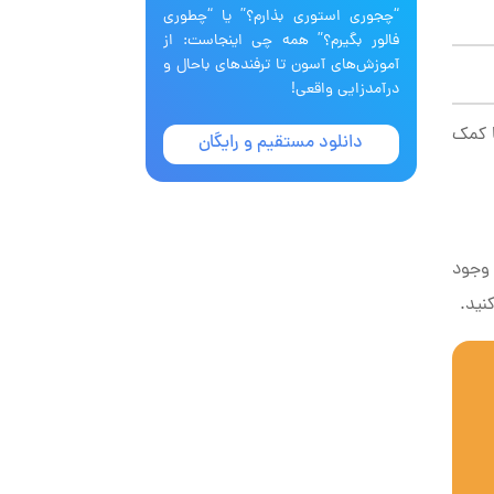
“چجوری استوری بذارم؟” یا “چطوری
فالور بگیرم؟” همه چی اینجاست: از
آموزش‌های آسون تا ترفندهای باحال و
درآمدزایی واقعی!
ا کمک
دانلود مستقیم و رایگان
 به شما فرصت ابراز وجود