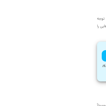
 توجه
یی را
یزور
مولاً