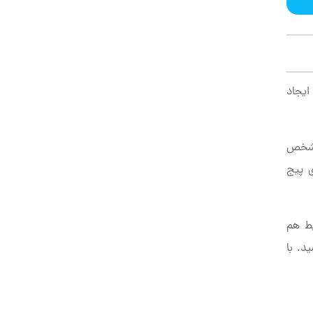
ایجاد
 مشخص
ی پیج
یط هم
د. با