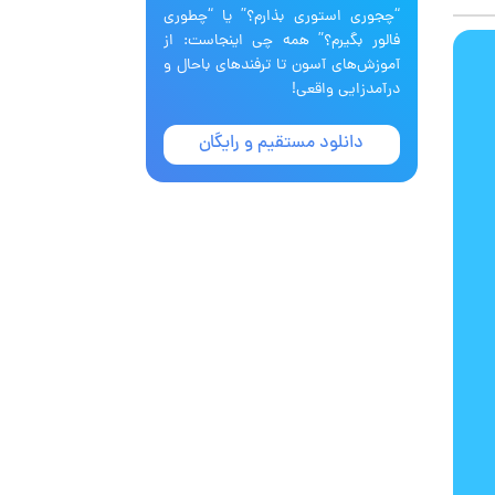
“چجوری استوری بذارم؟” یا “چطوری
فالور بگیرم؟” همه چی اینجاست: از
آموزش‌های آسون تا ترفندهای باحال و
درآمدزایی واقعی!
دانلود مستقیم و رایگان