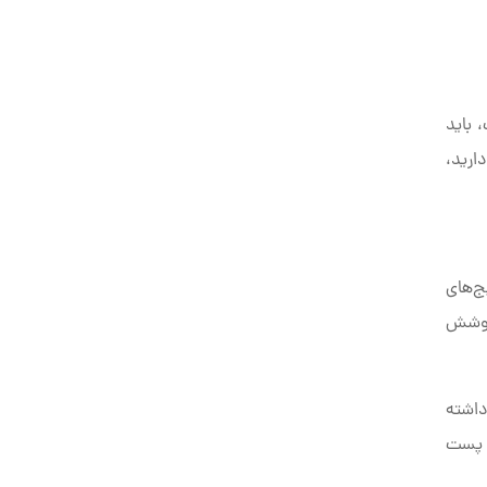
 باید
ارید،
ج‌های
 پوشش
داشته
ه پست